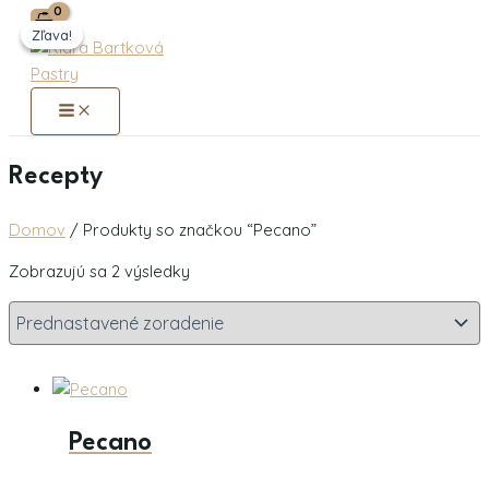
Main
Preskočiť
Pôvodná
Pôvodná
Aktuálna
Aktuálna
Menu
Zľava!
Zľava!
na
cena
cena
cena
cena
obsah
bola:
bola:
je:
je:
19,90 €.
19,90 €.
12,90 €.
12,90 €.
Recepty
Domov
/ Produkty so značkou “Pecano”
Zobrazujú sa 2 výsledky
Pecano