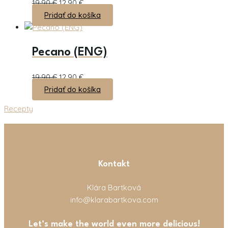
19,90
€
12,90
€
Pridať do košíka
Pecano (ENG)
19,90
€
12,90
€
Pridať do košíka
Recepty
Kontakt
Klára Bartková
info@klarabartkova.com
Let’s make the world even more delicious!